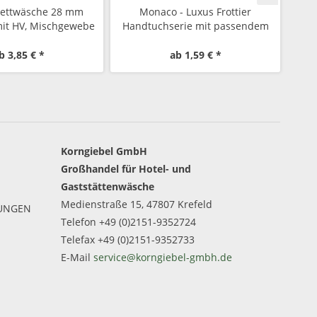
 Bettwäsche 28 mm
Monaco - Luxus Frottier
 mit HV, Mischgewebe
Handtuchserie mit passendem
Bett
Badvorleger
b 3,85 € *
ab 1,59 € *
Korngiebel GmbH
Großhandel für Hotel- und
Gaststättenwäsche
Medienstraße 15, 47807 Krefeld
GUNGEN
Telefon +49 (0)2151-9352724
Telefax +49 (0)2151-9352733
E-Mail
service@korngiebel-gmbh.de