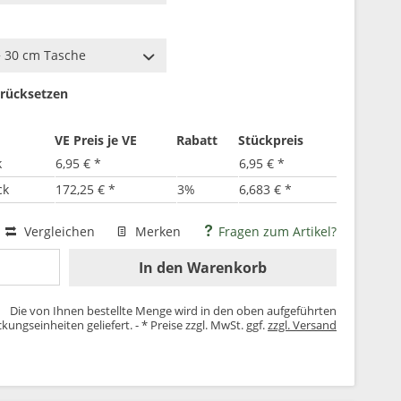
rücksetzen
VE Preis je VE
Rabatt
Stückpreis
k
6,95 € *
6,95 € *
ck
172,25 € *
3%
6,683 € *
Vergleichen
Merken
Fragen zum Artikel?
In den
Warenkorb
Die von Ihnen bestellte Menge wird in den oben aufgeführten
kungseinheiten geliefert. - * Preise zzgl. MwSt. ggf.
zzgl. Versand