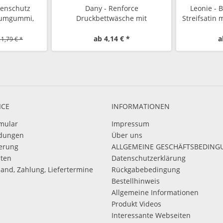
zenschutz
Dany - Renforce
Leonie -
dumgummi,
Druckbettwäsche mit
Streifsatin
rchlässig,
Hotelverschluss
ab 4,14 € *
a
11,79 € *
ICE
INFORMATIONEN
mular
Impressum
dungen
Über uns
ierung
ALLGEMEINE GESCHÄFTSBEDIN
sten
Datenschutzerklärung
sand, Zahlung, Liefertermine
Rückgabebedingung
Bestellhinweis
Allgemeine Informationen
Produkt Videos
Interessante Webseiten