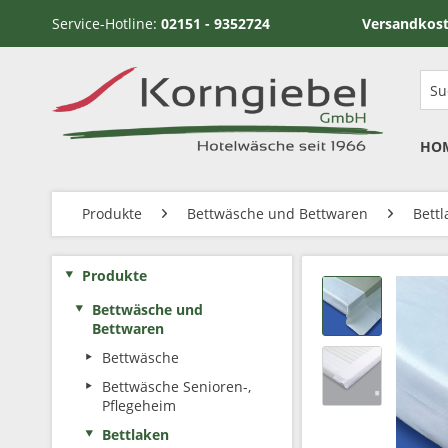
Service-Hotline:
02151 - 9352724
Versandkostenfrei ab
HO
Produkte
Bettwäsche und Bettwaren
Bett
Produkte
Bettwäsche und
Bettwaren
Bettwäsche
Bettwäsche Senioren-,
Pflegeheim
Bettlaken