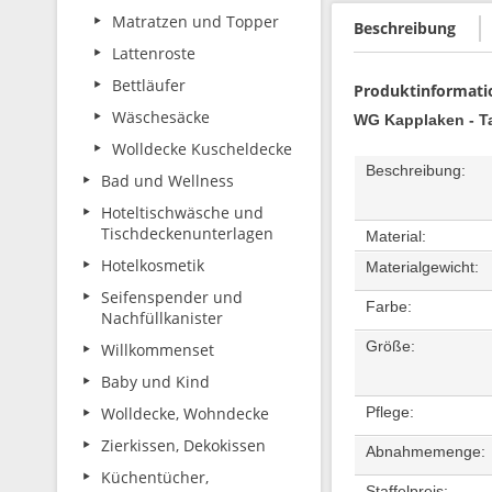
Matratzen und Topper
Beschreibung
Lattenroste
Bettläufer
Produktinformati
Wäschesäcke
WG Kapplaken - Ta
Wolldecke Kuscheldecke
Beschreibung:
Bad und Wellness
Hoteltischwäsche und
Tischdeckenunterlagen
Material:
Hotelkosmetik
Materialgewicht:
Seifenspender und
Farbe:
Nachfüllkanister
Größe:
Willkommenset
Baby und Kind
Wolldecke, Wohndecke
Pflege:
Zierkissen, Dekokissen
Abnahmemeng
Küchentücher,
Staffelpreis: