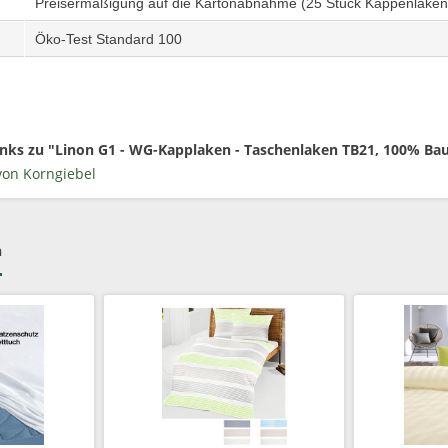
Preisermäßigung auf die Kartonabnahme (25 Stück Kappenlaken
Öko-Test Standard 100
inks zu "Linon G1 - WG-Kapplaken - Taschenlaken TB21, 100% B
von Korngiebel
h