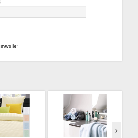
)
aumwolle"