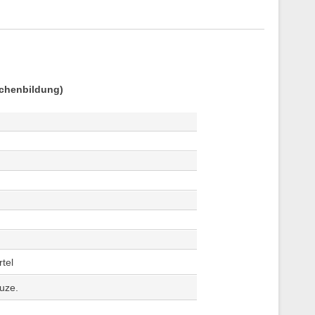
tchenbildung)
tel
uze.