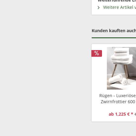
Weitere Artikel 
Kunden kauften auc
Rügen - Luxeriöse
Zwirnfrottier 600
passendem Badvo
g/qm
ab 1,225 € *
1