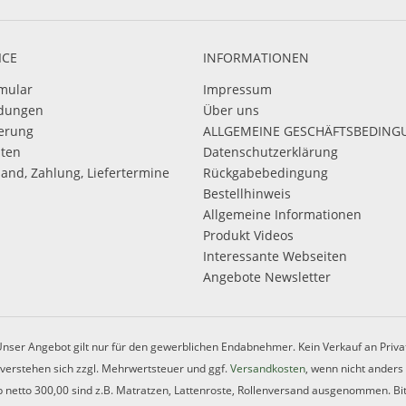
ICE
INFORMATIONEN
mular
Impressum
dungen
Über uns
ierung
ALLGEMEINE GESCHÄFTSBEDIN
sten
Datenschutzerklärung
sand, Zahlung, Liefertermine
Rückgabebedingung
Bestellhinweis
Allgemeine Informationen
Produkt Videos
Interessante Webseiten
Angebote Newsletter
nser Angebot gilt nur für den gewerblichen Endabnehmer. Kein Verkauf an Priva
e verstehen sich zzgl. Mehrwertsteuer und ggf.
Versandkosten
, wenn nicht anders
 netto 300,00 sind z.B. Matratzen, Lattenroste, Rollenversand ausgenommen. Bit