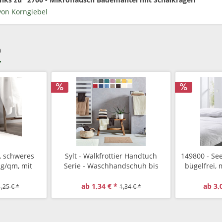
von Korngiebel
h
, schweres
Sylt - Walkfrottier Handtuch
149800 - Se
 g/qm, mit
Serie - Waschhandschuh bis
bügelfrei, 
rleger 850
zum Badetuch und passendem
F
Badvorleger
ab 1,34 € *
ab 3,
,25 € *
1,34 € *