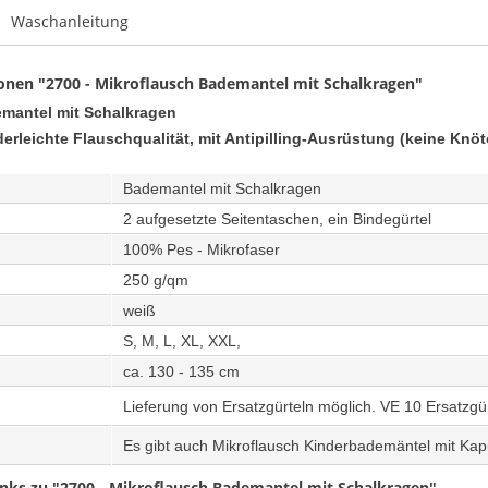
Waschanleitung
onen "2700 - Mikroflausch Bademantel mit Schalkragen"
mantel mit Schalkragen
erleichte Flauschqualität, mit Antipilling-Ausrüstung (keine Knö
Bademantel mit Schalkragen
2 aufgesetzte Seitentaschen, ein Bindegürtel
100% Pes - Mikrofaser
250 g/qm
weiß
S, M, L, XL, XXL,
:
ca. 130 - 135 cm
Lieferung von Ersatzgürteln möglich.
VE 10 Ersatzgür
Es gibt auch Mikroflausch Kinderbademäntel mit Kap
nks zu "2700 - Mikroflausch Bademantel mit Schalkragen"