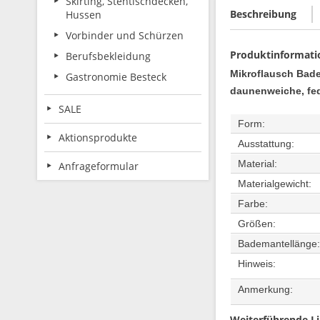
Skirting, Stehtischdecken,
Beschreibung
Hussen
Vorbinder und Schürzen
Produktinformati
Berufsbekleidung
Mikroflausch Bade
Gastronomie Besteck
daunenweiche, fed
SALE
Form:
Aktionsprodukte
Ausstattung:
Material:
Anfrageformular
Materialgewicht:
Farbe:
Größen:
Bademantellänge
Hinweis:
Anmerkung:
Weiterführende Li