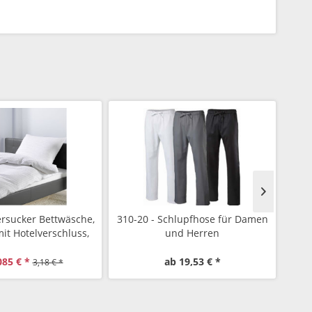
ersucker Bettwäsche,
310-20 - Schlupfhose für Damen
78
mit Hotelverschluss,
und Herren
Waf
arbe weiss
085 € *
ab 19,53 € *
3,18 € *