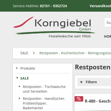
Service-Hotline:
02151 - 9352724
Versandkostenfrei ab
HO
SALE
Restposten - Küchentücher - Reinigungstü
Restposten
Produkte
SALE
Filtern
Restposten - Tischwäsche
und Servietten
Restposten - Handtücher,
R-480 - Gesc
Frotteeslipper,
Bademäntel