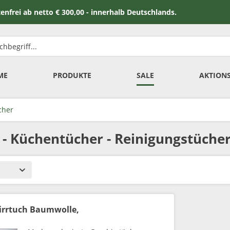
 netto € 300,00 - innerhalb Deutschlands.
ME
PRODUKTE
SALE
AKTION
cher
 - Küchentücher - Reinigungstüche
hirrtuch Baumwolle,