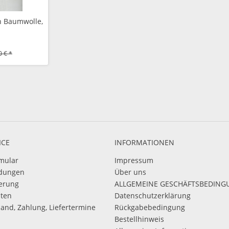
h Baumwolle,
0 € *
ICE
INFORMATIONEN
mular
Impressum
dungen
Über uns
ierung
ALLGEMEINE GESCHÄFTSBEDIN
sten
Datenschutzerklärung
sand, Zahlung, Liefertermine
Rückgabebedingung
Bestellhinweis