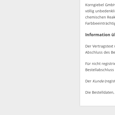
Korngiebel GmbH 
völlig unbedenkl
chemischen Reak
Farbbeeinträcht
Information ü
Der Vertragstext
Abschluss des Be
Für nicht regist
Bestellabschluss
Der
Kunde
(regis
Die Bestelldaten