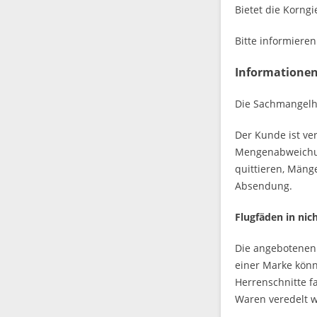
Bietet die Korn
Bitte informiere
Informationen
Die Sachmangelha
Der Kunde ist ve
Mengenabweichun
quittieren, Mäng
Absendung.
Flugfäden in nic
Die angebotenen 
einer Marke kön
Herrenschnitte f
Waren veredelt 