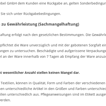
giebel GmbH dem Kunden eine Rückgabe an, gelten Sonderbedingu
n Sie sich unter Rückgabebedingungen.
 zu Gewährleistung (Sachmangelhaftung)
ftung erfolgt nach den gesetzlichen Bestimmungen. Die Gewährleis
rpflichtet die Ware unverzüglich und mit der gebotenen Sorgfalt 
gen zu untersuchen. Beschädigte und aufgerissene Verpackunge
el an der Ware innerhalb von 7 Tagen ab Empfang der Ware anzuzei
ht wesentlicher Anzahl stellen keinen Mangel dar.
Textilien, können in Qualität, Form und Farben der verschiedenen 
nen unterschiedliche Artikel in den Größen und Farben untersch
allen unterschiedlich aus. Pflegeanweisungen sind im Etikett ausg
werden.