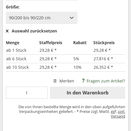
Größe:
Auswahl zurücksetzen
Menge
Staffelpreis
Rabatt
Stückpreis
ab
1 Stück
29,28 € *
29,28 € *
ab
6 Stück
29,28 € *
5%
27,816 € *
ab
10 Stück
29,28 € *
10%
26,352 € *
Merken
Fragen zum Artikel?
In den
Warenkorb
Die von Ihnen bestellte Menge wird in den oben aufgeführten
Verpackungseinheiten geliefert. - * Preise zzgl. MwSt. ggf.
zzgl.
Versand