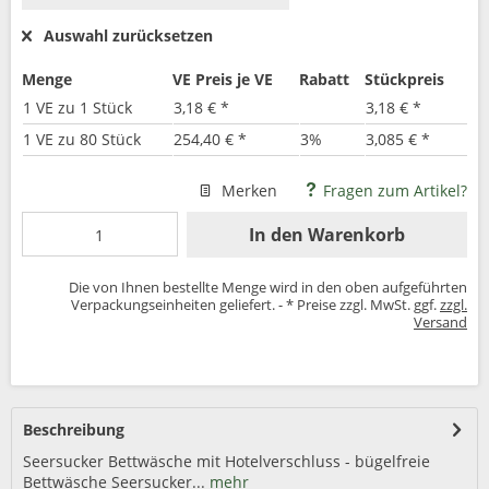
Auswahl zurücksetzen
Menge
VE Preis je VE
Rabatt
Stückpreis
1 VE zu 1 Stück
3,18 € *
3,18 € *
1 VE zu 80 Stück
254,40 € *
3%
3,085 € *
Merken
Fragen zum Artikel?
In den
Warenkorb
Die von Ihnen bestellte Menge wird in den oben aufgeführten
Verpackungseinheiten geliefert. - * Preise zzgl. MwSt. ggf.
zzgl.
Versand
Beschreibung
Seersucker Bettwäsche mit Hotelverschluss - bügelfreie
Bettwäsche Seersucker...
mehr