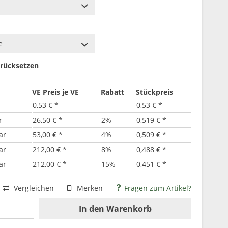
rücksetzen
VE Preis je VE
Rabatt
Stückpreis
0,53 € *
0,53 € *
r
26,50 € *
2%
0,519 € *
ar
53,00 € *
4%
0,509 € *
ar
212,00 € *
8%
0,488 € *
ar
212,00 € *
15%
0,451 € *
Vergleichen
Merken
Fragen zum Artikel?
In den
Warenkorb