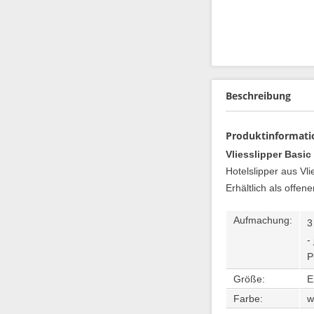
Beschreibung
Produktinformatio
Vliesslipper Basic 
Hotelslipper aus Vl
Erhältlich als offe
Aufmachung:
3
-
P
Größe:
E
Farbe:
w