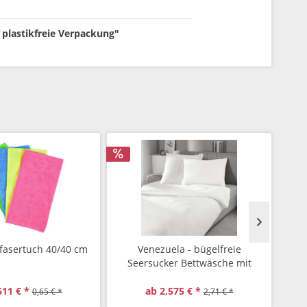
 plastikfreie Verpackung"
ofasertuch 40/40 cm
Venezuela - bügelfreie
G
Seersucker Bettwäsche mit
Hotelverschluss, Farbe weiss
611 € *
ab 2,575 € *
0,65 € *
2,71 € *