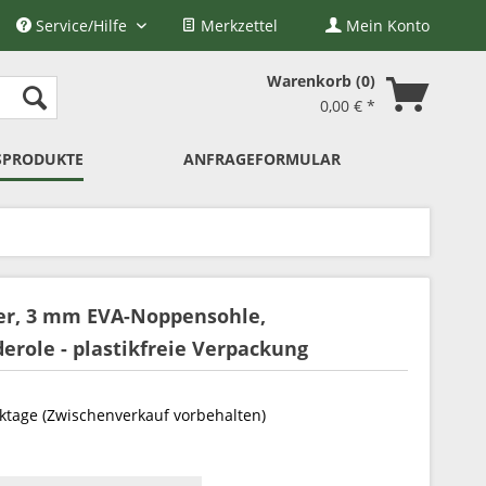
Service/Hilfe
Merkzettel
Mein Konto
Warenkorb
0
0,00 € *
SPRODUKTE
ANFRAGEFORMULAR
per, 3 mm EVA-Noppensohle,
erole - plastikfreie Verpackung
rktage (Zwischenverkauf vorbehalten)