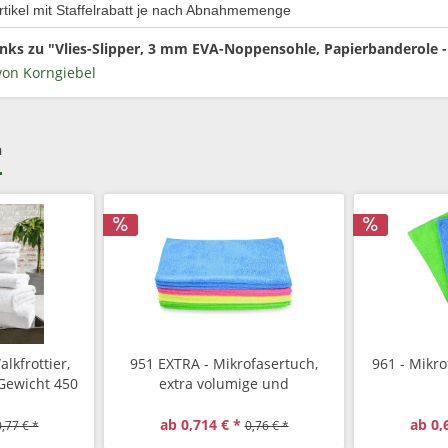
rtikel mit Staffelrabatt je nach Abnahmemenge
nks zu "Vlies-Slipper, 3 mm EVA-Noppensohle, Papierbanderole -
von Korngiebel
h
lkfrottier,
951 EXTRA - Mikrofasertuch,
961 - Mikr
Gewicht 450
extra volumige und
strapazierfähig, 40/40 cm
ab 0,714 € *
ab 0,
,77 € *
0,76 € *