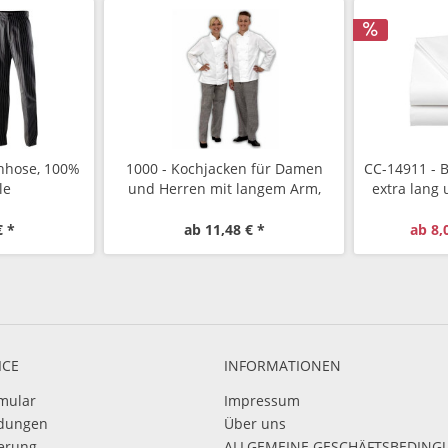
hhose, 100%
1000 - Kochjacken für Damen
CC-14911 - 
le
und Herren mit langem Arm,
extra lang
Mischgewebe
speziell 
€ *
ab 11,48 € *
ab 8,
ICE
INFORMATIONEN
mular
Impressum
dungen
Über uns
ierung
ALLGEMEINE GESCHÄFTSBEDIN