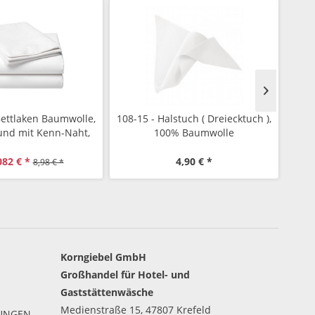
Bettlaken Baumwolle,
108-15 - Halstuch ( Dreiecktuch ),
113
 und mit Kenn-Naht,
100% Baumwolle
kontrollierte Ware
082 € *
4,90 € *
8,98 € *
Korngiebel GmbH
Großhandel für Hotel- und
Gaststättenwäsche
Medienstraße 15, 47807 Krefeld
GUNGEN