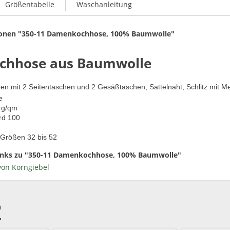
Größentabelle
Waschanleitung
ionen "350-11 Damenkochhose, 100% Baumwolle"
hhose aus Baumwolle
n mit 2 Seitentaschen und 2 Gesäßtaschen, Sattelnaht, Schlitz mit Me
e
 g/qm
rd 100
n Größen 32 bis 52
inks zu "350-11 Damenkochhose, 100% Baumwolle"
von Korngiebel
h