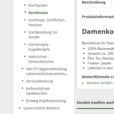
Beschreibung
Kochjacken
Kochhosen
Produktinformat
Kochhüte, Schiffchen,
Hauben
Damenkoc
Kochkleidung für
Kinder
Berufshose für Dame
Kochknöpfe -
100% Baumwoll
Kugelknöpfe
Gewicht ca. 230
Halstücher -
Öko-Tex Standa
Dreieckstücher
Farben: pepita
Lieferbar in de
HACCP Hygienekleidung
Lebensmittelverarbeitung
Weiterführende L
Servicekleidung
Weitere Artikel 
Kellnerbörsen
Geldtaschen
Einweg Kopfbedeckung
Kunden kauften auc
Gastronomie Besteck