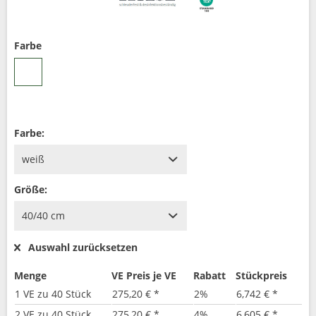
Farbe
Farbe:
Größe:
Auswahl zurücksetzen
Menge
VE Preis je VE
Rabatt
Stückpreis
1 VE zu 40 Stück
275,20 € *
2%
6,742 € *
2 VE zu 40 Stück
275,20 € *
4%
6,605 € *