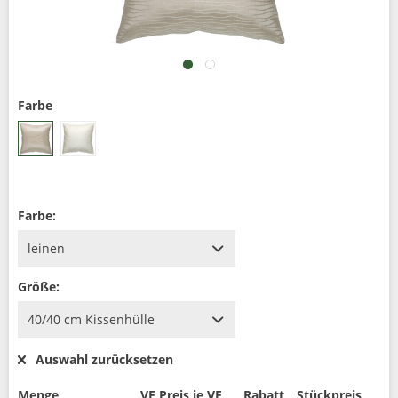
Farbe
Farbe:
Größe:
Auswahl zurücksetzen
Menge
VE Preis je VE
Rabatt
Stückpreis