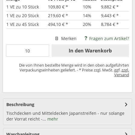
1 VE zu 10 Stück
109,80 € *
10%
9,882 € *
1 VE zu 20 Stück
219,60 € *
14%
9,443 € *
1 VE zu 45 Stück
494,10 € *
20%
8,784 € *
Merken
Fragen zum Artikel?
In den
Warenkorb
Die von Ihnen bestellte Menge wird in den oben aufgeführten
Verpackungseinheiten geliefert. - * Preise zzgl. MwSt. ggf.
zzgl.
Versand
Beschreibung
Tischdecken und Mitteldecken Japanstreifen - nur solange
der Vorrat reicht -...
mehr
Waschanleitung