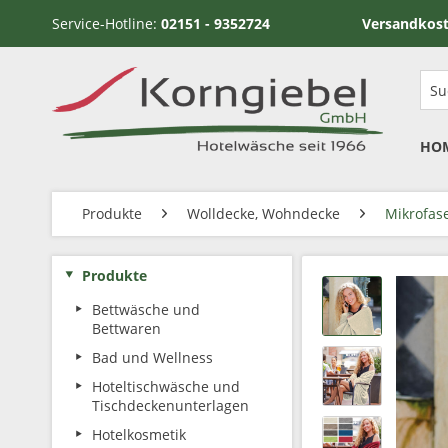
Service-Hotline:
02151 - 9352724
Versandkostenfrei ab
HO
Produkte
Wolldecke, Wohndecke
Mikrofas
Produkte
Bettwäsche und
Bettwaren
Bad und Wellness
Hoteltischwäsche und
Tischdeckenunterlagen
Hotelkosmetik