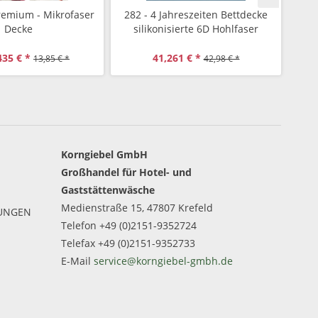
emium - Mikrofaser
282 - 4 Jahreszeiten Bettdecke
3610
Decke
silikonisierte 6D Hohlfaser
435 € *
41,261 € *
13,85 € *
42,98 € *
Korngiebel GmbH
Großhandel für Hotel- und
Gaststättenwäsche
Medienstraße 15, 47807 Krefeld
GUNGEN
Telefon +49 (0)2151-9352724
Telefax +49 (0)2151-9352733
E-Mail
service@korngiebel-gmbh.de