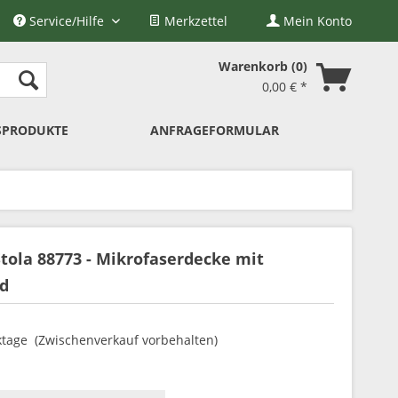
Service/Hilfe
Merkzettel
Mein Konto
Warenkorb
0
0,00 € *
SPRODUKTE
ANFRAGEFORMULAR
ola 88773 - Mikrofaserdecke mit
nd
ktage (Zwischenverkauf vorbehalten)