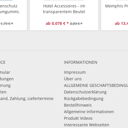
zenschutz
Hotel Accessoires - im
Memphis Pr
dumgummi,
transparentem Beutel
rchlässig,
ab 0,078 € *
ab 13,
11,79 € *
0,09 € *
ICE
INFORMATIONEN
mular
Impressum
dungen
Über uns
ierung
ALLGEMEINE GESCHÄFTSBEDIN
sten
Datenschutzerklärung
sand, Zahlung, Liefertermine
Rückgabebedingung
Bestellhinweis
Allgemeine Informationen
Produkt Videos
Interessante Webseiten