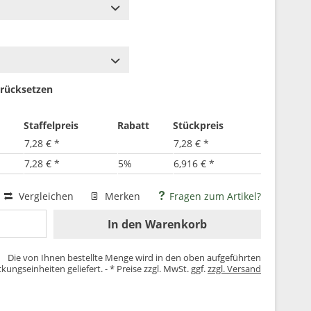
rücksetzen
Staffelpreis
Rabatt
Stückpreis
7,28 € *
7,28 € *
7,28 € *
5%
6,916 € *
Vergleichen
Merken
Fragen zum Artikel?
In den
Warenkorb
Die von Ihnen bestellte Menge wird in den oben aufgeführten
kungseinheiten geliefert. - * Preise zzgl. MwSt. ggf.
zzgl. Versand