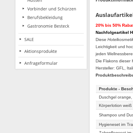
Hussen
Vorbinder und Schürzen
Auslaufartike
Berufsbekleidung
20% bis 50% Raba
Gastronomie Besteck
Nachfolgeartikel 
SALE
Diese
Hotelkosmeti
Leichtigkeit und ho
Aktionsprodukte
jeden Wellnessbere
Die Flakons dieser 
Anfrageformular
Hersteller: GFL, Ital
Produktbeschreibu
Produkte - Besc
Duschgel orange, 
Körperlotion weiß
Shampoo und Dusch
Hygieneset im Tra
Zahnpflegeset im 