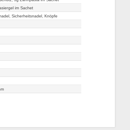
asiergel im Sachet
adel, Sicherheitsnadel, Knöpfe
amm