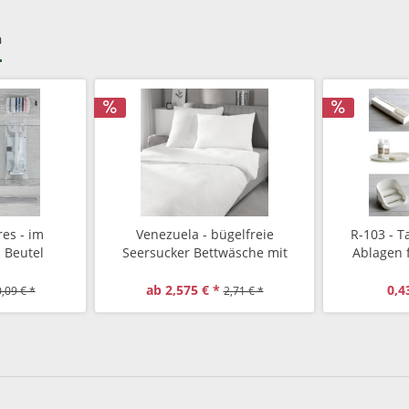
h
res - im
Venezuela - bügelfreie
R-103 - Ta
 Beutel
Seersucker Bettwäsche mit
Ablagen 
Hotelverschluss, Farbe weiss
ab 2,575 € *
0,4
,09 € *
2,71 € *