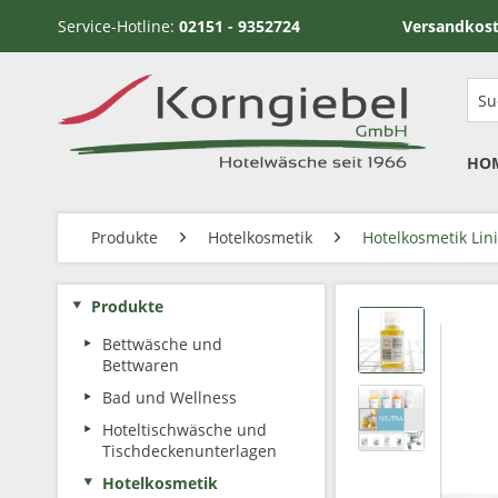
Service-Hotline:
02151 - 9352724
Versandkostenfrei ab
HO
Produkte
Hotelkosmetik
Hotelkosmetik Lin
Produkte
Bettwäsche und
Bettwaren
Bad und Wellness
Hoteltischwäsche und
Tischdeckenunterlagen
Hotelkosmetik