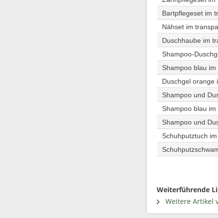
Bartpflegeset im t
Nähset im transpa
Duschhaube im tra
Shampoo-Duschgel 
Shampoo blau im t
Duschgel orange i
Shampoo und Dusch
Shampoo blau im w
Shampoo und Dusch
Schuhputztuch im 
Schuhputzschwamm
Weiterführende Li
Weitere Artikel 