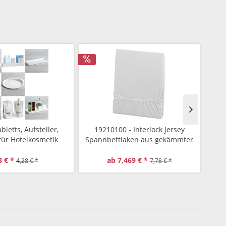
bletts, Aufsteller,
19210100 - Interlock Jersey
431
für Hotelkosmetik
Spannbettlaken aus gekämmter
Baumwolle
I
3 € *
ab 7,469 € *
4,28 € *
7,78 € *