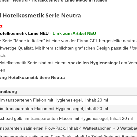
l Hotelkosmetik Serie Neutra
tt
Hotelkosmetik Linie NEU -
Link zum Artikel NEU
k
Serie "Made in Italien" ist eine von der Firma GFL hergestellte neutral
chwertige Qualität. Mit ihrem schlichten grafischen Design passt die
Hot
ich.
Hotelkosmetik Serie sind mit einem
speziellen Hygienesiegel
am Vers
ien
ng Hotelkosmetik Serie Neutra
hreibung
im tanspartenen Flakon mit Hygienesiegel, Inhalt 20 ml
 im transparenten Flacon mit Hygienesiegel, Inhalt 20 ml
bad gelb, im transparenten Flacon mit Hygienesiegel, Inhalt 20 ml
nsparenten satinierten Flow-Pack, Inhalt 4 Wattestäbchen + 3 Watte
transparenten, satinierten Flow-Pack, Inhalt 1x Zahnbürste mit Borst