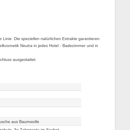
e Linie. Die speziellen natürlichen Extrakte garantieren
elkosmetik Neutra
in jedes Hotel - Badezimmer und in
chluss ausgestattet.
bäusche aus Baumwolle
enschutz, 3g Zahnpasta im Sachet