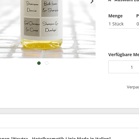
Menge
P
1 Stück
0
Verfügbare M
Verpac
nen "Neutra - Hotelkosmetik Linie Made in Italien"