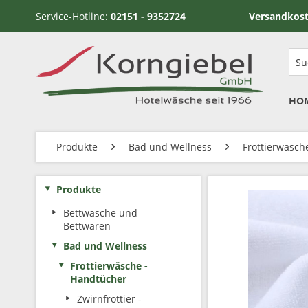
Service-Hotline:
02151 - 9352724
Versandkostenfrei ab
HO
Produkte
Bad und Wellness
Frottierwäsch
Produkte
Bettwäsche und
Bettwaren
Bad und Wellness
Frottierwäsche -
Handtücher
Zwirnfrottier -