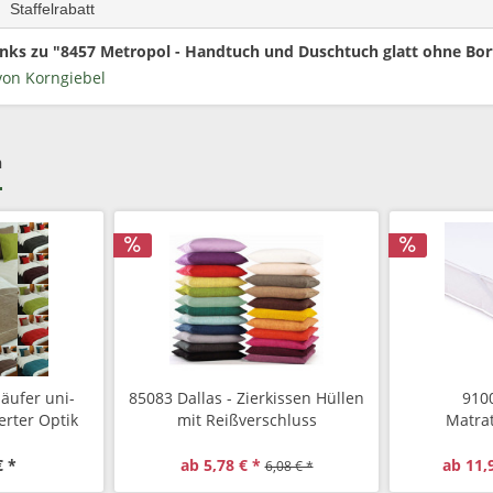
Staffelrabatt
nks zu "8457 Metropol - Handtuch und Duschtuch glatt ohne Bo
von Korngiebel
h
läufer uni-
85083 Dallas - Zierkissen Hüllen
910
erter Optik
mit Reißverschluss
Matra
Eckgumm
€ *
ab 5,78 € *
ab 11,
6,08 € *