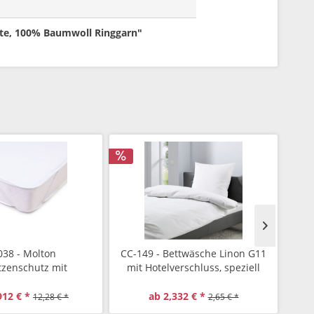
rte, 100% Baumwoll Ringgarn"
038 - Molton
CC-149 - Bettwäsche Linon G11
91
tzenschutz mit
mit Hotelverschluss, speziell
is, wasserdicht
kontrollierte Ware ohne
Flugfäden
912 € *
ab 2,332 € *
12,28 € *
2,65 € *