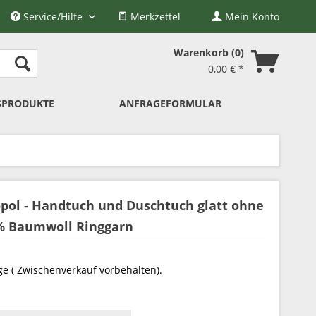
Service/Hilfe
Merkzettel
Mein Konto
Warenkorb
0
0,00 € *
SPRODUKTE
ANFRAGEFORMULAR
pol - Handtuch und Duschtuch glatt ohne
0% Baumwoll Ringgarn
ge ( Zwischenverkauf vorbehalten).