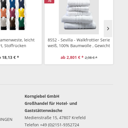
Damenweste, leicht
8552 - Sevilla - Walkfrottier Serie
900 
ert, Stoffrücken
weiß, 100% Baumwolle , Gewicht
B
ca. 550 g/qm
 18,13 € *
ab 2,801 € *
2,98 € *
Korngiebel GmbH
Großhandel für Hotel- und
Gaststättenwäsche
Medienstraße 15, 47807 Krefeld
GUNGEN
Telefon +49 (0)2151-9352724