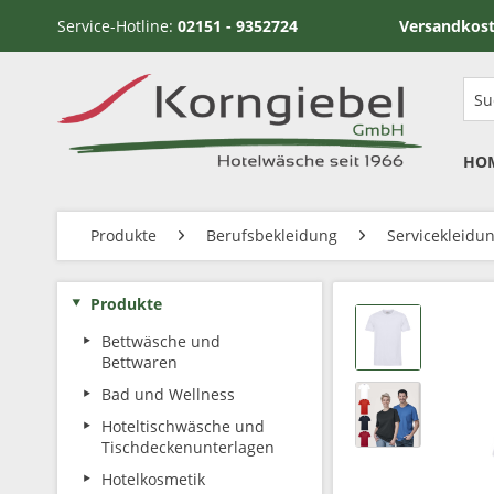
Service-Hotline:
02151 - 9352724
Versandkostenfrei ab
HO
Produkte
Berufsbekleidung
Servicekleidu
Produkte
Bettwäsche und
Bettwaren
Bad und Wellness
Hoteltischwäsche und
Tischdeckenunterlagen
Hotelkosmetik