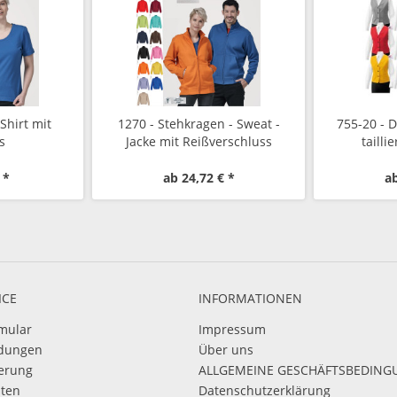
Shirt mit
1270 - Stehkragen - Sweat -
755-20 - 
s
Jacke mit Reißverschluss
tailli
 *
ab 24,72 € *
ab
ICE
INFORMATIONEN
mular
Impressum
dungen
Über uns
ierung
ALLGEMEINE GESCHÄFTSBEDIN
sten
Datenschutzerklärung