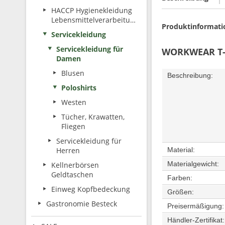
HACCP Hygienekleidung
Lebensmittelverarbeitung
Produktinformatio
Servicekleidung
Servicekleidung für
WORKWEAR T-S
Damen
Blusen
Beschreibung:
Poloshirts
Westen
Tücher, Krawatten,
Fliegen
Servicekleidung für
Herren
Material:
Materialgewicht:
Kellnerbörsen
Geldtaschen
Farben:
Einweg Kopfbedeckung
Größen:
Gastronomie Besteck
Preisermäßigung
Händler-Zertifikat: