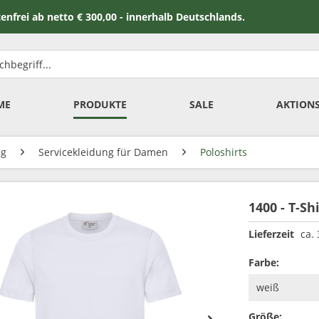
 netto € 300,00 - innerhalb Deutschlands.
ME
PRODUKTE
SALE
AKTION
ng
Servicekleidung für Damen
Poloshirts
1400 - T-S
Lieferzeit
ca.
Farbe:
Größe: