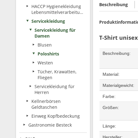
Beschreibung
HACCP Hygienekleidung
Lebensmittelverarbeitung
Servicekleidung
Produktinformati
Servicekleidung für
Damen
T-Shirt unise
Blusen
Poloshirts
Beschreibung:
Westen
Tücher, Krawatten,
Material:
Fliegen
Materialgewicht:
Servicekleidung für
Herren
Farbe:
Kellnerbörsen
Geldtaschen
Größen:
Einweg Kopfbedeckung
Gastronomie Besteck
Länge:
Hersteller: