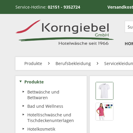
Service-Hotline:
02151 - 9352724
Versandkostenfrei ab
HO
Produkte
Berufsbekleidung
Servicekleidu
Produkte
Bettwäsche und
Bettwaren
Bad und Wellness
Hoteltischwäsche und
Tischdeckenunterlagen
Hotelkosmetik