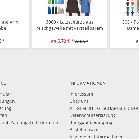
ohne Arm,
3060 - Latzschürze aus
1300 - Po
ebe
Mischgewebe mit verstellbarem
Dame
Nackenband
€ *
ab 5,72 € *
a
7,15 € *
ICE
INFORMATIONEN
mular
Impressum
dungen
Über uns
ierung
ALLGEMEINE GESCHÄFTSBEDIN
sten
Datenschutzerklärung
sand, Zahlung, Liefertermine
Rückgabebedingung
Bestellhinweis
Allgemeine Informationen