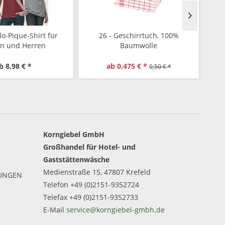
lo-Pique-Shirt für
26 - Geschirrtuch, 100%
1
n und Herren
Baumwolle
b 8,98 € *
ab 0,475 € *
0,50 € *
Korngiebel GmbH
Großhandel für Hotel- und
Gaststättenwäsche
Medienstraße 15, 47807 Krefeld
GUNGEN
Telefon +49 (0)2151-9352724
Telefax +49 (0)2151-9352733
E-Mail
service@korngiebel-gmbh.de