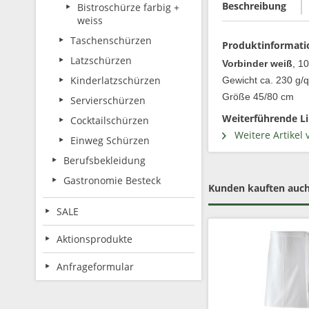
Beschreibung
Bistroschürze farbig +
weiss
Taschenschürzen
Produktinformati
Latzschürzen
Vorbinder weiß
, 1
Kinderlatzschürzen
Gewicht ca. 230 g/
Größe 45/80 cm
Servierschürzen
Weiterführende Li
Cocktailschürzen
Weitere Artikel 
Einweg Schürzen
Berufsbekleidung
Gastronomie Besteck
Kunden kauften auc
SALE
Aktionsprodukte
Anfrageformular