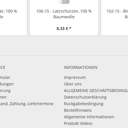
er, 100 %
106-15 - Latzschürzen, 100 %
102-15 - B
le
Baumwolle
B
8,33 € *
ICE
INFORMATIONEN
mular
Impressum
dungen
Über uns
ierung
ALLGEMEINE GESCHÄFTSBEDIN
sten
Datenschutzerklärung
sand, Zahlung, Liefertermine
Rückgabebedingung
Bestellhinweis
Allgemeine Informationen
Produkt Videos