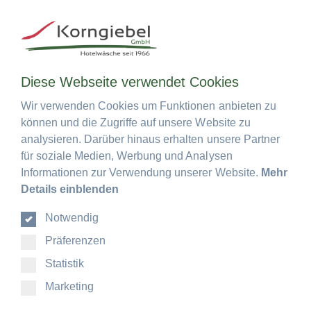
0
Menü
Diese Webseite verwendet Cookies
Diese Webseite verwendet Cookies
Vorbinder - kurze Schürzen
Wir verwenden Cookies um Funktionen anbieten zu
Wir verwenden Cookies um Funktionen anbieten zu
können und die Zugriffe auf unsere Website zu
können und die Zugriffe auf unsere Website zu
100-15 - Vorbinder, 100% Baumwolle
analysieren. Darüber hinaus erhalten unsere Partner
analysieren. Darüber hinaus erhalten unsere Partner
für soziale Medien, Werbung und Analysen
für soziale Medien, Werbung und Analysen
Lieferzeit
Informationen zur Verwendung unserer Website.
Informationen zur Verwendung unserer Website.
Mehr
Mehr
2 bis 5 Werktage (Zwischenverkauf vorbehalten)
Details einblenden
Details einblenden
Notwendig
Notwendig
Präferenzen
Präferenzen
Statistik
Statistik
Marketing
Marketing