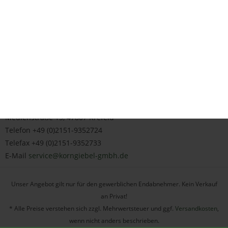
SERVICE HOTLINE
SHOP SERVICE
INFORMATIONEN
Korngiebel GmbH
Großhandel für Hotel- und Gaststättenwäsche
Medienstraße 15, 47807 Krefeld
Telefon +49 (0)2151-9352724
Telefax +49 (0)2151-9352733
E-Mail
service@korngiebel-gmbh.de
Unser Angebot gilt nur für den gewerblichen Endabnehmer. Kein Verkauf
an Privat!
* Alle Preise verstehen sich zzgl. Mehrwertsteuer und ggf.
Versandkosten
,
wenn nicht anders beschrieben.