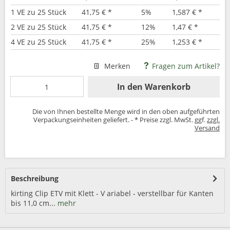
1 VE zu 25 Stück
41,75 € *
5%
1,587 € *
2 VE zu 25 Stück
41,75 € *
12%
1,47 € *
4 VE zu 25 Stück
41,75 € *
25%
1,253 € *
Merken
Fragen zum Artikel?
In den
Warenkorb
Die von Ihnen bestellte Menge wird in den oben aufgeführten
Verpackungseinheiten geliefert. - * Preise zzgl. MwSt. ggf.
zzgl.
Versand
Beschreibung
kirting Clip ETV mit Klett - V ariabel - verstellbar für Kanten
bis 11,0 cm...
mehr