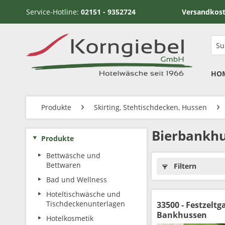
Service-Hotline:
02151 - 9352724
Versandkostenfrei ab
HO
Produkte
Skirting, Stehtischdecken, Hussen
Bierbankhu
Produkte
Bettwäsche und
Bettwaren
Filtern
Bad und Wellness
Hoteltischwäsche und
Tischdeckenunterlagen
33500 - Festzeltg
Bankhussen
Hotelkosmetik