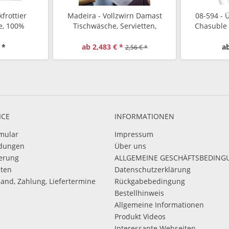
frottier
Madeira - Vollzwirn Damast
08-594 - 
e, 100%
Tischwäsche, Servietten,
Chasuble
le
Runddecken, Tischläufer
 *
ab 2,483 € *
ab
2,56 € *
ICE
INFORMATIONEN
mular
Impressum
dungen
Über uns
ierung
ALLGEMEINE GESCHÄFTSBEDIN
sten
Datenschutzerklärung
sand, Zahlung, Liefertermine
Rückgabebedingung
Bestellhinweis
Allgemeine Informationen
Produkt Videos
Interessante Webseiten