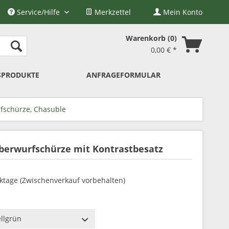
Service/Hilfe
Merkzettel
Mein Konto
Warenkorb
0
0,00 € *
SPRODUKTE
ANFRAGEFORMULAR
fschürze, Chasuble
Überwurfschürze mit Kontrastbesatz
rktage (Zwischenverkauf vorbehalten)