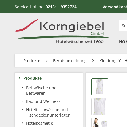
Service-Hotline:
02151 - 9352724
Versandkostenfrei ab
HO
Produkte
Berufsbekleidung
Kleidung für 
Produkte
Bettwäsche und
Bettwaren
Bad und Wellness
Hoteltischwäsche und
Tischdeckenunterlagen
Hotelkosmetik