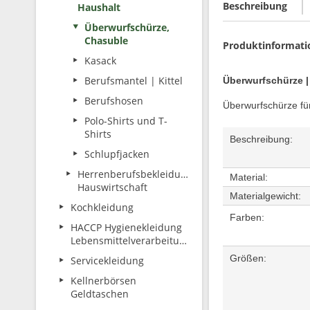
Beschreibung
Haushalt
Überwurfschürze,
Chasuble
Produktinformati
Kasack
Berufsmantel | Kittel
Überwurfschürze |
Berufshosen
Überwurfschürze für
Polo-Shirts und T-
Shirts
Beschreibung:
Schlupfjacken
Herrenberufsbekleidung
Material:
Hauswirtschaft
Materialgewicht:
Kochkleidung
Farben:
HACCP Hygienekleidung
Lebensmittelverarbeitung
Größen:
Servicekleidung
Kellnerbörsen
Geldtaschen