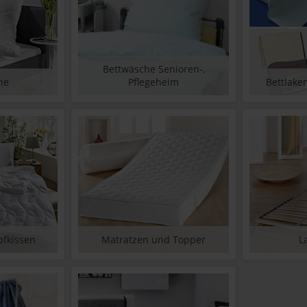
Bettwäsche Senioren-,
he
Pflegeheim
Bettlake
pfkissen
Matratzen und Topper
L