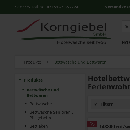
Service-Hotline:
02151 - 9352724
Versandkostenfrei ab
HO
Produkte
Bettwäsche und Bettwaren
Hotelbettw
Produkte
Ferienwoh
Bettwäsche und
Bettwaren
Bettwäsche
Filtern
Bettwäsche Senioren-,
Pflegeheim
Bettlaken
148800 rot/w