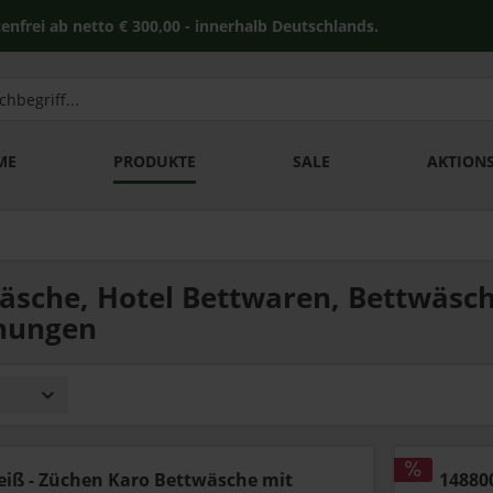
 netto € 300,00 - innerhalb Deutschlands.
ME
PRODUKTE
SALE
AKTION
äsche, Hotel Bettwaren, Bettwäsch
nungen
eiß - Züchen Karo Bettwäsche mit
14880