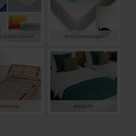
n Spannbettlaken
Matratzenauflagen
attenroste
Bettläufer