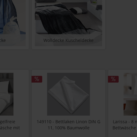
cke
Wolldecke Kuscheldecke
gelfreie
149110 - Bettlaken Linon DIN G
Larissa - 8
äsche mit
11, 100% Baumwolle
Bettwäsche 
Farbe weiss