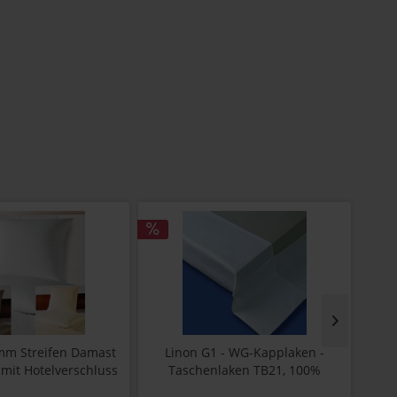
 mm Streifen Damast
Linon G1 - WG-Kapplaken -
mit Hotelverschluss
Taschenlaken TB21, 100%
Hote
Baumwolle