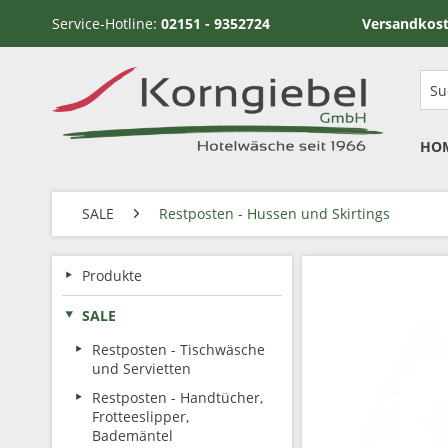
Service-Hotline:
02151 - 9352724
Versandkostenfrei ab
HO
SALE
Restposten - Hussen und Skirtings
Produkte
SALE
Restposten - Tischwäsche
und Servietten
Restposten - Handtücher,
Frotteeslipper,
Bademäntel