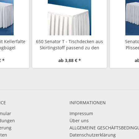
t Kellerfalte
650 Senator T - Tischdecken aus
Senato
ingbügel
Skirtingstoff passend zu den
Plisse
Skirtings Senator
Sk
€ *
ab 3,88 € *
ab
ICE
INFORMATIONEN
mular
Impressum
dungen
Über uns
ierung
ALLGEMEINE GESCHÄFTSBEDIN
sten
Datenschutzerklärung