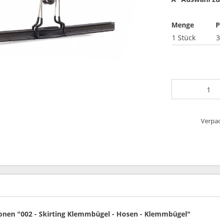
Menge
P
1 Stück
3
Verpac
onen "002 - Skirting Klemmbügel - Hosen - Klemmbügel"