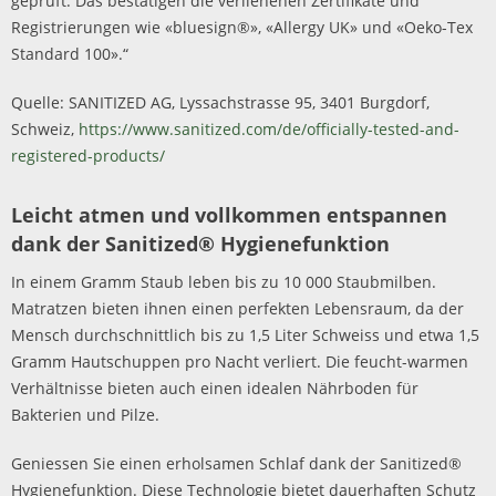
geprüft. Das bestätigen die verliehenen Zertifikate und
Registrierungen wie «bluesign®», «Allergy UK» und «Oeko-Tex
Standard 100».“
Quelle: SANITIZED AG, Lyssachstrasse 95, 3401 Burgdorf,
Schweiz,
https://www.sanitized.com/de/officially-tested-and-
registered-products/
Leicht atmen und vollkommen entspannen
dank der Sanitized® Hygienefunktion
In einem Gramm Staub leben bis zu 10 000 Staubmilben.
Matratzen bieten ihnen einen perfekten Lebensraum, da der
Mensch durchschnittlich bis zu 1,5 Liter Schweiss und etwa 1,5
Gramm Hautschuppen pro Nacht verliert. Die feucht-warmen
Verhältnisse bieten auch einen idealen Nährboden für
Bakterien und Pilze.
Geniessen Sie einen erholsamen Schlaf dank der Sanitized®
Hygienefunktion. Diese Technologie bietet dauerhaften Schutz