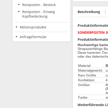
Restposten - Besteck
Restposten - Einweg
Beschreibung
Kopfbedeckung
Produktinformatio
Aktionsprodukte
SONDERPOSTEN 3
Anfrageformular
Produktinformatio
Hochwertige karie
Strapazierfähige Ba
Diese karierten Tis
oder das italienisc
Material:
B
Materialgewicht:
c
Karo Größe
c
Konfektion:
4
Größen
8
(
a
Farbe:
w
Weiterführende Li