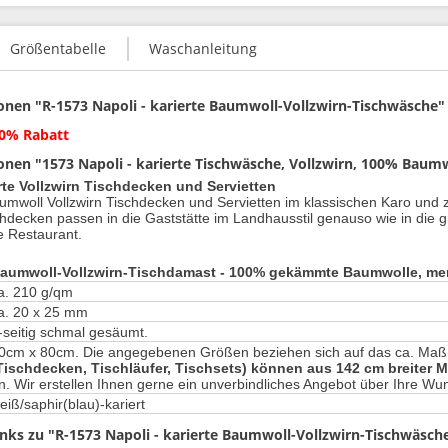
Größentabelle
Waschanleitung
nen "R-1573 Napoli - karierte Baumwoll-Vollzwirn-Tischwäsche"
0% Rabatt
nen "1573 Napoli - karierte Tischwäsche, Vollzwirn, 100% Baum
rte Vollzwirn Tischdecken und Servietten
umwoll Vollzwirn Tischdecken und Servietten im klassischen Karo und 
chdecken passen in die Gaststätte im Landhausstil genauso wie in die 
he Restaurant.
aumwoll-Vollzwirn-Tischdamast - 100% gekämmte Baumwolle, merc
a. 210 g/qm
a. 20 x 25 mm
-seitig schmal gesäumt.
0cm x 80cm. Die angegebenen Größen beziehen sich auf das ca. Maß
Tischdecken, Tischläufer, Tischsets) können aus 142 cm breiter M
n. Wir erstellen Ihnen gerne ein unverbindliches Angebot über Ihre W
eiß/saphir(blau)-kariert
nks zu "R-1573 Napoli - karierte Baumwoll-Vollzwirn-Tischwäsch