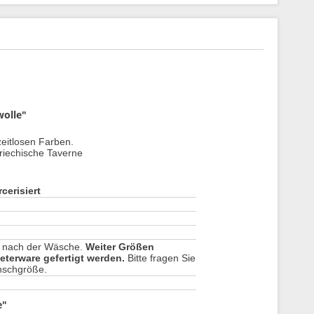
wolle"
zeitlosen Farben.
griechische Taverne
erisiert
 nach der Wäsche.
Weiter Größen
eterware gefertigt werden.
Bitte fragen Sie
unschgröße.
e"