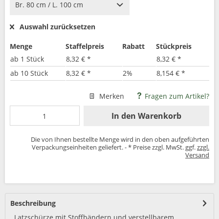
Auswahl zurücksetzen
Menge
Staffelpreis
Rabatt
Stückpreis
ab
1 Stück
8,32 € *
8,32 € *
ab
10 Stück
8,32 € *
2%
8,154 € *
Merken
Fragen zum Artikel?
In den
Warenkorb
Die von Ihnen bestellte Menge wird in den oben aufgeführten
Verpackungseinheiten geliefert. - * Preise zzgl. MwSt. ggf.
zzgl.
Versand
Beschreibung
Latzschürze mit Stoffbändern und verstellbarem