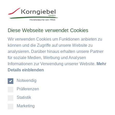
0
Menü
Diese Webseite verwendet Cookies
Diese Webseite verwendet Cookies
Hotel- und Gastronomiebesteck
Wir verwenden Cookies um Funktionen anbieten zu
Wir verwenden Cookies um Funktionen anbieten zu
können und die Zugriffe auf unsere Website zu
können und die Zugriffe auf unsere Website zu
Monita 5918 - Besteck 18/0 Chromstahl
analysieren. Darüber hinaus erhalten unsere Partner
analysieren. Darüber hinaus erhalten unsere Partner
für soziale Medien, Werbung und Analysen
für soziale Medien, Werbung und Analysen
Lieferzeit
Informationen zur Verwendung unserer Website.
Informationen zur Verwendung unserer Website.
Mehr
Mehr
ca. 3 bis 5 Werktage.
Details einblenden
Details einblenden
(Zwischenverkauf vorbehalten)
Notwendig
Notwendig
Präferenzen
Präferenzen
Statistik
Statistik
Marketing
Marketing