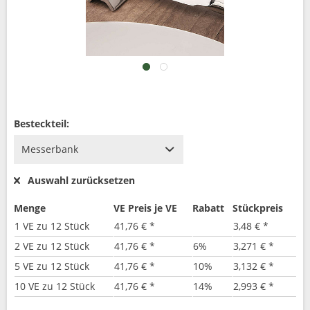
Besteckteil:
Auswahl zurücksetzen
Menge
VE Preis je VE
Rabatt
Stückpreis
1 VE zu 12 Stück
41,76 € *
3,48 € *
2 VE zu 12 Stück
41,76 € *
6%
3,271 € *
5 VE zu 12 Stück
41,76 € *
10%
3,132 € *
10 VE zu 12 Stück
41,76 € *
14%
2,993 € *