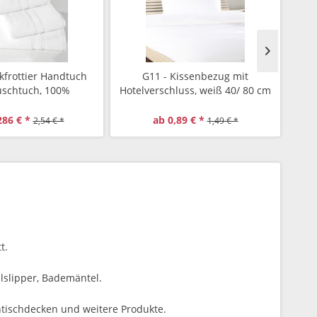
kfrottier Handtuch
G11 - Kissenbezug mit
schtuch, 100%
Hotelverschluss, weiß 40/ 80 cm
Nopp
 Gewicht 450 g/qm
286 € *
ab 0,89 € *
2,54 € *
1,49 € *
t.
elslipper, Bademäntel.
htischdecken und weitere Produkte.