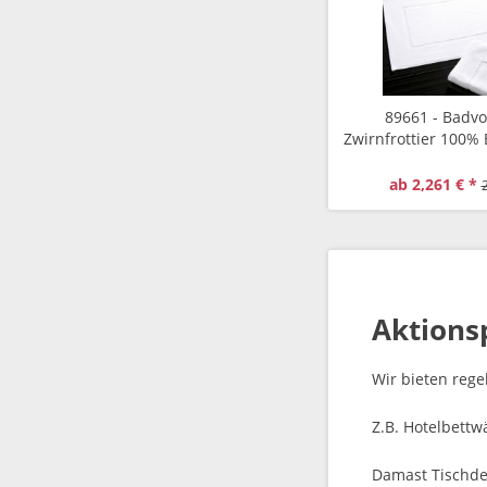
89661 - Badvo
Zwirnfrottier 100%
Gewicht 600
ab 2,261 € *
2
Aktions
Wir bieten rege
Z.B. Hotelbettw
Damast Tischdec