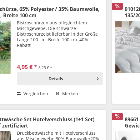
oschürze, 65% Polyester / 35% Baumwolle,
910128
, Breite 100 cm
135/2
Bistroschürzen aus pflegleichtem
Mischgewebe. Die schwarze
Bistroschürzeist lieferbar in der Größe
Länge 100 cm Breite 100 cm. 40%
Rabatt
4,95 € *
8,25 € *
Details
Vergleichen
Merken
twäsche Set Hotelverschluss (1+1 Set) -
89661
zertifiziert
Gewic
Druckbettwäsche mit Hotelverschluss
aus Mischgewebe 80% Baumwolle/20%