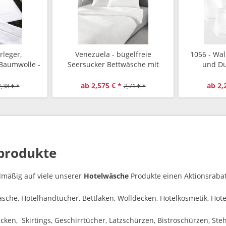
rleger,
Venezuela - bügelfreie
1056 - Wal
 Baumwolle -
Seersucker Bettwäsche mit
und Du
 g/qm
Hotelverschluss, Farbe weiss
Baumwolle,
ab 2,575 € *
ab 2,
,38 € *
2,71 € *
produkte
lmäßig auf viele unserer
Hotelwäsche
Produkte einen Aktionsrabat
äsche, Hotelhandtücher, Bettlaken, Wolldecken, Hotelkosmetik, Hot
ken, Skirtings, Geschirrtücher, Latzschürzen, Bistroschürzen, Ste